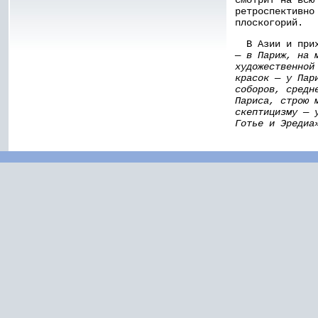
ретроспективно
плоскогорий.
В Азии и прих
— в Париж, на 
художественной
красок — у Пар
соборов, средн
Париса, строю 
скептицизму — 
Готье и Эредиа