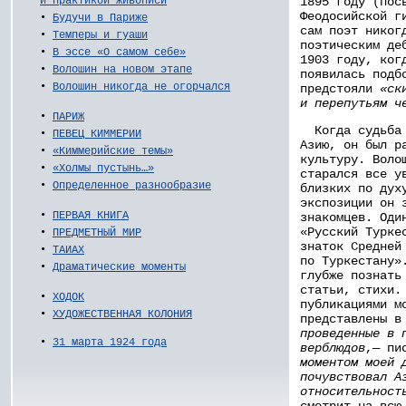
1895 году (пос
и практикой живописи
Феодосийской г
•
Будучи в Париже
сам поэт никог
•
Темперы и гуаши
поэтическим де
•
В эссе «О самом себе»
1903 году, ког
•
Волошин на новом этапе
появилась подб
•
Волошин никогда не огорчался
предстояли
«ск
и перепутьям ч
•
ПАРИЖ
Когда судьба 
•
ПЕВЕЦ КИММЕРИИ
Азию, он был р
•
«Киммерийские темы»
культуру. Воло
•
«Холмы пустынь…»
старался все у
•
Определенное разнообразие
близких по дух
экспозиции он 
•
ПЕРВАЯ КНИГА
знакомцев. Оди
«Русский Турке
•
ПРЕДМЕТНЫЙ МИР
знаток Средней
•
ТАИАХ
по Туркестану»
•
Драматические моменты
глубже познать
статьи, стихи.
•
ХОДОК
публикациями м
•
ХУДОЖЕСТВЕННАЯ КОЛОНИЯ
представлены 
проведенные в 
•
31 марта 1924 года
верблюдов
,— пи
моментом моей 
почувствовал А
относительност
смотрит на всю