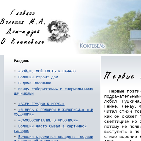
Разделы
•
«ВОЙДИ, МОЙ ГОСТЬ…» НАЧАЛО
•
Волошин строит дом
•
В доме Волошина
•
Между «обормотами» и «нормальными»
Первые поэтич
дачниками
подражательным
любил: Пушкина
•
«ВСЕЙ ГРУДЬЮ К МОРЮ…»
Гейне, Ленау, 
•
«Я ВЕСЬ С ГОЛОВОЙ В ЖИВОПИСИ…» «…И
читал стихи то
ХУДОЖНИК»
как он скажет 
•
«САМОВОСПИТАНИЕ В ЖИВОПИСИ»
скептицизм но 
потому не появ
•
Волошин часто бывал в картинной
галерее
выступить в пе
стихотворение 
•
Волошин стремится овладеть теорией