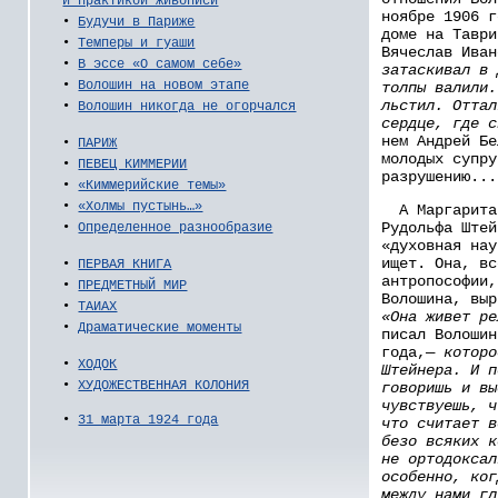
и практикой живописи
ноябре 1906 г
•
Будучи в Париже
доме на Таври
•
Темперы и гуаши
Вячеслав Ива
•
В эссе «О самом себе»
затаскивал в 
•
Волошин на новом этапе
толпы валили.
льстил. Оттал
•
Волошин никогда не огорчался
сердце, где с
нем Андрей Бе
•
ПАРИЖ
молодых супру
•
ПЕВЕЦ КИММЕРИИ
разрушению...
•
«Киммерийские темы»
•
«Холмы пустынь…»
А Маргарита,
Рудольфа Штей
•
Определенное разнообразие
«духовная нау
ищет. Она, вс
•
ПЕРВАЯ КНИГА
антропософии,
•
ПРЕДМЕТНЫЙ МИР
Волошина, выр
•
ТАИАХ
«Она живет ре
•
Драматические моменты
писал Волошин
года,—
которо
•
ХОДОК
Штейнера. И п
•
ХУДОЖЕСТВЕННАЯ КОЛОНИЯ
говоришь и вы
чувствуешь, ч
•
31 марта 1924 года
что считает в
безо всяких к
не ортодоксал
особенно, ког
между нами гл