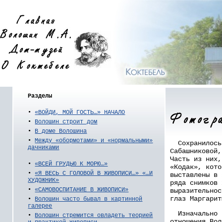
Разделы
•
«ВОЙДИ, МОЙ ГОСТЬ…» НАЧАЛО
•
Волошин строит дом
•
В доме Волошина
•
Между «обормотами» и «нормальными»
Сохранилось 
дачниками
Сабашниковой,
Часть из них,
•
«ВСЕЙ ГРУДЬЮ К МОРЮ…»
«Кодак», кото
•
«Я ВЕСЬ С ГОЛОВОЙ В ЖИВОПИСИ…» «…И
выставлены в 
ХУДОЖНИК»
ряда снимков 
•
«САМОВОСПИТАНИЕ В ЖИВОПИСИ»
выразительнос
глаз Маргарит
•
Волошин часто бывал в картинной
галерее
Изначально н
•
Волошин стремится овладеть теорией
отношения Вол