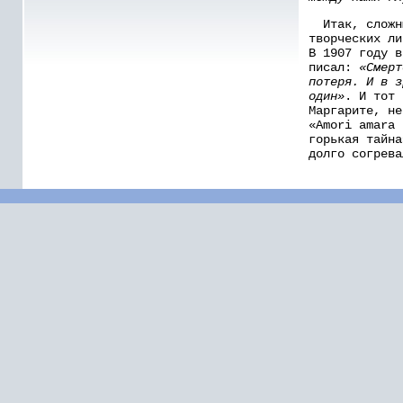
Итак, сложны
творческих ли
В 1907 году в
писал:
«Смерт
потеря. И в з
один»
. И тот 
Маргарите, не
«Amori amara 
горькая тайна
долго согрева