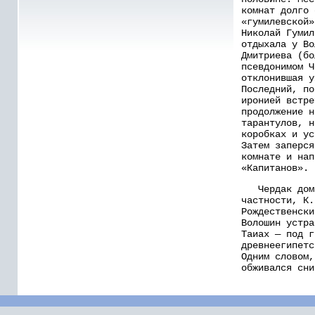
комнат долго 
«гумилевской»
Николай Гумил
отдыхала у Во
Дмитриева (бо
псевдонимом Ч
отклонившая у
Последний, по
иронией встре
продолжение н
тарантулов, н
коробках и ус
Затем заперся
комнате и нап
«Капитанов».
Чердак дома
частности, К.
Рождественски
Волошин устра
Таиах — под г
древнеегипетс
Одним словом,
обживался сни