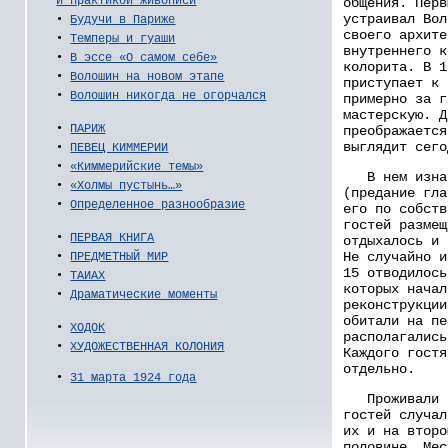
и практикой живописи
общения. Перв
устраивал Вол
•
Будучи в Париже
своего архите
•
Темперы и гуаши
внутреннего к
•
В эссе «О самом себе»
колорита. В 1
•
Волошин на новом этапе
приступает к 
•
Волошин никогда не огорчался
примерно за г
мастерскую. Д
•
ПАРИЖ
преображается
выглядит сего
•
ПЕВЕЦ КИММЕРИИ
•
«Киммерийские темы»
В нем изнач
•
«Холмы пустынь…»
(предание гла
•
Определенное разнообразие
его по собств
гостей размещ
•
ПЕРВАЯ КНИГА
отдыхалось и 
Не случайно и
•
ПРЕДМЕТНЫЙ МИР
15 отводилось
•
ТАИАХ
которых начал
•
Драматические моменты
реконструкции
обитали на пе
•
ХОДОК
располагались
•
ХУДОЖЕСТВЕННАЯ КОЛОНИЯ
Каждого гостя
отдельно.
•
31 марта 1924 года
Проживали в
гостей случал
их и на второ
половине. Мес