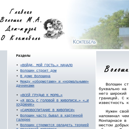
Разделы
•
«ВОЙДИ, МОЙ ГОСТЬ…» НАЧАЛО
•
Волошин строит дом
•
В доме Волошина
•
Между «обормотами» и «нормальными»
Волошин стр
дачниками
буквально на 
него широкий 
•
«ВСЕЙ ГРУДЬЮ К МОРЮ…»
границей. С к
•
«Я ВЕСЬ С ГОЛОВОЙ В ЖИВОПИСИ…» «…И
известность к
ХУДОЖНИК»
•
«САМОВОСПИТАНИЕ В ЖИВОПИСИ»
Нужен свой 
напоминал чем
•
Волошин часто бывал в картинной
галерее
Монпарнасе в 
местом добрых
•
Волошин стремится овладеть теорией