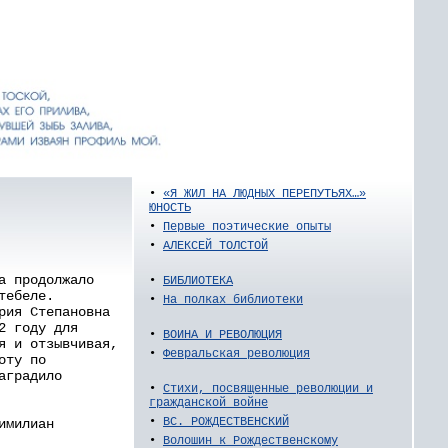
•
«Я ЖИЛ НА ЛЮДНЫХ ПЕРЕПУТЬЯХ…»
ЮНОСТЬ
•
Первые поэтические опыты
•
АЛЕКСЕЙ ТОЛСТОЙ
а продолжало
•
БИБЛИОТЕКА
тебеле.
•
На полках библиотеки
рия Степановна
2 году для
•
ВОИНА И РЕВОЛЮЦИЯ
я и отзывчивая,
•
Февральская революция
оту по
аградило
•
Стихи, посвященные революции и
гражданской войне
•
ВС. РОЖДЕСТВЕНСКИЙ
имилиан
•
Волошин к Рождественскому