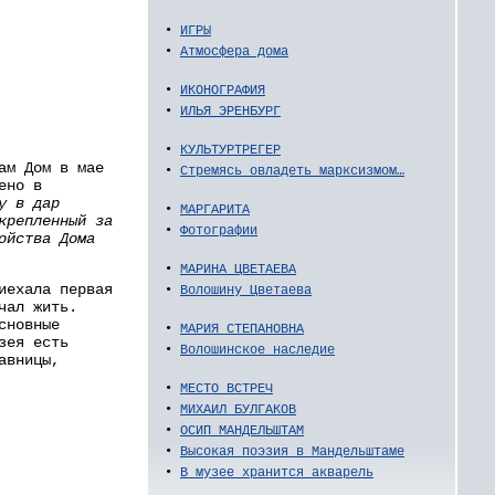
•
ИГРЫ
•
Атмосфера дома
•
ИКОНОГРАФИЯ
•
ИЛЬЯ ЭРЕНБУРГ
•
КУЛЬТУРТРЕГЕР
ам Дом в мае
•
Стремясь овладеть марксизмом…
ено в
у в дар
•
МАРГАРИТА
крепленный за
•
Фотографии
ойства Дома
•
МАРИНА ЦВЕТАЕВА
иехала первая
•
Волошину Цветаева
чал жить.
сновные
•
МАРИЯ СТЕПАНОВНА
зея есть
•
Волошинское наследие
авницы,
•
МЕСТО ВСТРЕЧ
•
МИХАИЛ БУЛГАКОВ
•
ОСИП МАНДЕЛЬШТАМ
•
Высокая поэзия в Мандельштаме
•
В музее хранится акварель