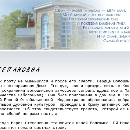
 поэту не уменьшился и после его смерти. Сердце Волошин
в гостеприимном Доме. Его дух, как и прежде, витал в Кок
 сохранении волошинской атмосферы сыграла вдова поэта Ма
ичестве Заболоцкая). Она была приглашена в дом еще в 192
й Еленой Оттобальдовной. Медсестра по образованию, добра
льшой духовной культурой, проводила в Крыму активную раб
амотности. Об этом свидетельствует грамота, которой ее н
во «Долой неграмотность!»
ода Мария Степановна становится женой Волошина. Ей Макс
освятил немало светлых строк: