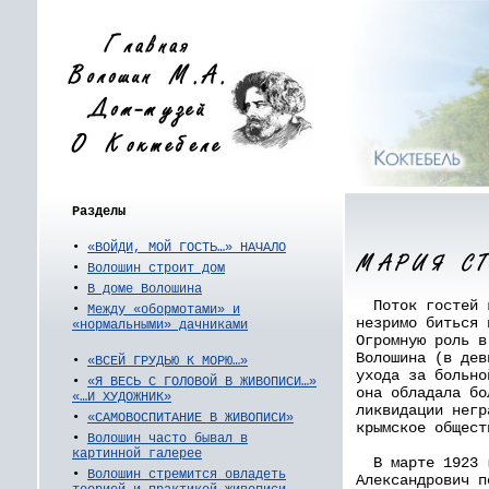
Разделы
•
«ВОЙДИ, МОЙ ГОСТЬ…» НАЧАЛО
•
Волошин строит дом
•
В доме Волошина
Поток гостей к
•
Между «обормотами» и
незримо биться 
«нормальными» дачниками
Огромную роль в
Волошина (в дев
•
«ВСЕЙ ГРУДЬЮ К МОРЮ…»
ухода за больно
•
«Я ВЕСЬ С ГОЛОВОЙ В ЖИВОПИСИ…»
она обладала бо
«…И ХУДОЖНИК»
ликвидации негр
•
«САМОВОСПИТАНИЕ В ЖИВОПИСИ»
крымское общест
•
Волошин часто бывал в
картинной галерее
В марте 1923 г
•
Волошин стремится овладеть
Александрович п