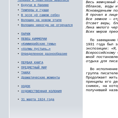
теорией и практикой живописи
Весь жемчужный 
•
Будучи в Париже
Облаков, воды и
Ясновиденьем по
•
Темперы и гуаши
Я прочел в лице
•
В эссе «О самом себе»
Все земное — от
•
Волошин на новом этапе
Отсвет веры, бл
•
Волошин никогда не огорчался
Лика милого чер
Всех миров прео
•
ПАРИЖ
•
ПЕВЕЦ КИММЕРИИ
По завещанию В
1931 года был з
•
«Киммерийские темы»
экспозиции:
«Я,
•
«Холмы пустынь…»
Всероссийскому 
•
Определенное разнообразие
мной постановле
отдыха для писа
•
ПЕРВАЯ КНИГА
•
ПРЕДМЕТНЫЙ МИР
Во исполнение 
•
ТАИАХ
группа писателе
Продолжает жить
•
Драматические моменты
принципы его де
снимок, на кото
•
ХОДОК
получившей назв
•
ХУДОЖЕСТВЕННАЯ КОЛОНИЯ
•
31 марта 1924 года