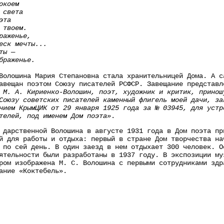
окоем
 света
эта
 твоем.
раженье,
еск мечты...
ты —
браженье.
олошина Мария Степановна стала хранительницей Дома. А с
авещан поэтом Союзу писателей РСФСР. Завещание представл
 М. А. Кириенко-Волошин, поэт, художник и критик, принош
Союзу советских писателей каменный флигель моей дачи, за
нием КрымЦИК от 29 января 1925 года за № 03945, для устр
телей, под именем Дом поэта»
.
дарственной Волошина в августе 1931 года в Дом поэта пр
й для работы и отдыха: первый в стране Дом творчества на
 по сей день. В один заезд в нем отдыхает 300 человек. О
ятельности были разработаны в 1937 году. В экспозиции му
ром изображена М. С. Волошина с первыми сотрудниками здр
ание «Коктебель».