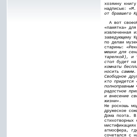
хозяину книгу
надписью:
«М.
от бравшего К
А вот своеоб
«памятка» для
извлеченная и
заведующему К
по делам музе
старины:
«Рек
мешки для сен
тарелкой), и 
стол будет на
комнаты беспл
носить самим.
Свободное дру
кто придется 
полноправным 
радостное при
и внесение св
жизни»
.
Не роскошь мо
дружеское сож
Дома поэта. В
стихотворных 
мистификациях
атмосфера, гд
сочетался с н