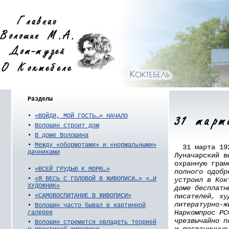
Разделы
•
«ВОЙДИ, МОЙ ГОСТЬ…» НАЧАЛО
•
Волошин строит дом
•
В доме Волошина
•
Между «обормотами» и «нормальными»
31 марта 192
дачниками
Луначарский в
охранную гра
•
«ВСЕЙ ГРУДЬЮ К МОРЮ…»
полного одобр
•
«Я ВЕСЬ С ГОЛОВОЙ В ЖИВОПИСИ…» «…И
устроил в Кок
ХУДОЖНИК»
доме бесплатн
писателей, ху
•
«САМОВОСПИТАНИЕ В ЖИВОПИСИ»
литературно-ж
•
Волошин часто бывал в картинной
Наркомпрос РС
галерее
чрезвычайно п
•
Волошин стремится овладеть теорией
и пограничные