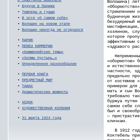
и практикой живописи
Волошина) лет
«Обормотство»
•
Будучи в Париже
стремлением о
•
Темперы и гуаши
будничную жиз
•
В эссе «О самом себе»
безудержный ю
•
Волошин на новом этапе
мистификации,
•
Волошин никогда не огорчался
хозяином, слу
которое пропу
•
ПАРИЖ
эффективным с
«здравого рас
•
ПЕВЕЦ КИММЕРИИ
•
«Киммерийские темы»
Непременным
•
«Холмы пустынь…»
«обормотов» б
•
Определенное разнообразие
и естественно
частности, од
•
ПЕРВАЯ КНИГА
предельно про
•
ПРЕДМЕТНЫЙ МИР
от костюмов «
примером для 
•
ТАИАХ
мать и сын Во
•
Драматические моменты
требовало так
буржуа путем 
•
ХОДОК
самом себе сл
•
ХУДОЖЕСТВЕННАЯ КОЛОНИЯ
был и своеобр
— пристрастие
•
31 марта 1924 года
кличкам.
В 1912 году 
Коктебель при