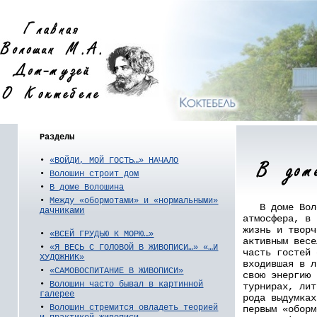
Разделы
•
«ВОЙДИ, МОЙ ГОСТЬ…» НАЧАЛО
•
Волошин строит дом
•
В доме Волошина
•
Между «обормотами» и «нормальными»
В доме Воло
дачниками
атмосфера, в 
жизнь и творч
•
«ВСЕЙ ГРУДЬЮ К МОРЮ…»
активным весе
•
«Я ВЕСЬ С ГОЛОВОЙ В ЖИВОПИСИ…» «…И
часть гостей 
ХУДОЖНИК»
входившая в л
•
«САМОВОСПИТАНИЕ В ЖИВОПИСИ»
свою энергию 
•
Волошин часто бывал в картинной
турнирах, лит
галерее
рода выдумках
•
Волошин стремится овладеть теорией
первым «оборм