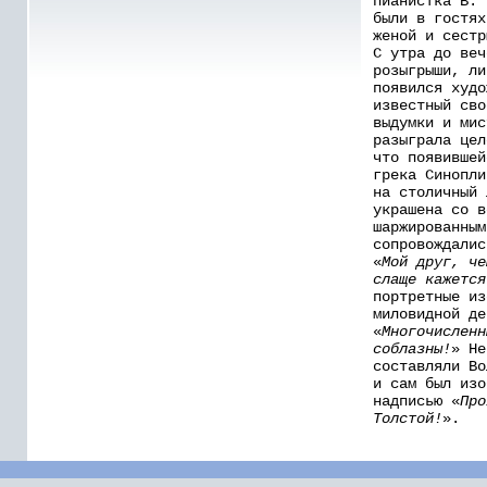
пианистка В. 
были в гостях
женой и сестр
С утра до веч
розыгрыши, ли
появился худо
известный сво
выдумки и мис
разыграла цел
что появившей
грека Синопли
на столичный 
украшена со в
шаржированным
сопровождалис
«
Мой друг, че
слаще кажется
портретные из
миловидной де
«
Многочисленн
соблазны!
» Не
составляли Во
и сам был изо
надписью «
Про
Толстой!
».