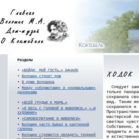
Разделы
•
«ВОЙДИ, МОЙ ГОСТЬ…» НАЧАЛО
•
Волошин строит дом
•
В доме Волошина
Следует заме
•
Между «обормотами» и «нормальными»
только панора
дачниками
сохранила сво
вид. Таким же
•
«ВСЕЙ ГРУДЬЮ К МОРЮ…»
сохранился и 
•
«Я ВЕСЬ С ГОЛОВОЙ В ЖИВОПИСИ…» «…И
Пространствен
ХУДОЖНИК»
мастерской по
•
«САМОВОСПИТАНИЕ В ЖИВОПИСИ»
светлых чувст
•
Волошин часто бывал в картинной
Собственно, в
галерее
предметы и ме
•
Волошин стремится овладеть теорией
и естественно