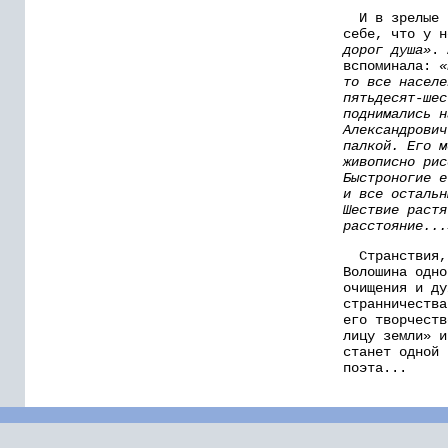
И в зрелые г
себе, что у 
дорог душа»
. 
вспоминала:
«
то все населе
пятьдесят-шес
поднимались н
Александрович
палкой. Его м
живописно рис
Быстроногие е
и все остальн
Шествие растя
расстояние...
Странствия, 
Волошина одно
очищения и ду
странничества
его творчеств
лицу земли» и
станет одной 
поэта...