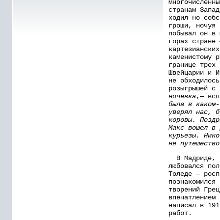
многочисленны
странам Запад
ходил но собс
гроши, ночуя 
побывал он в 
горах стране 
картезианских
каменистому р
границе трех 
Швейцарии и И
не обходилось
розыгрышей с
ночевка
,— всп
была в каком-
уверял нас, б
коровы. Поздр
Макс вошел в 
курьезы. Нико
не путешество
В Мадриде, в
любовался пол
Толеде — росп
познакомился 
творений Грец
впечатлением 
написал в 191
работ.