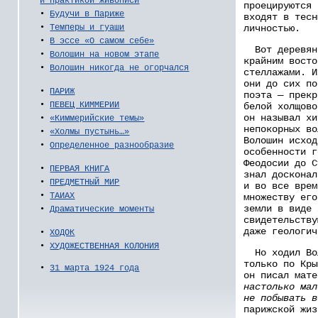
и практикой живописи
проецируются 
•
Будучи в Париже
входят в тесн
личностью.
•
Темперы и гуаши
•
В эссе «О самом себе»
Вот деревянн
•
Волошин на новом этапе
крайним восто
•
Волошин никогда не огорчался
стеллажами. И
они до сих по
•
ПАРИЖ
поэта — прекр
•
ПЕВЕЦ КИММЕРИИ
белой холщово
он называл хи
•
«Киммерийские темы»
непокорных во
•
«Холмы пустынь…»
Волошин исход
•
Определенное разнообразие
особенности г
Феодосии до С
•
ПЕРВАЯ КНИГА
знал досконал
•
ПРЕДМЕТНЫЙ МИР
и во все врем
•
ТАИАХ
множеству его
земли в виде 
•
Драматические моменты
свидетельству
даже геологич
•
ХОДОК
•
ХУДОЖЕСТВЕННАЯ КОЛОНИЯ
Но ходил Вол
только по Кры
•
31 марта 1924 года
он писал мат
настолько мал
не побывать в
парижской жиз