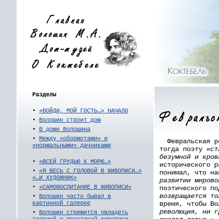
Разделы
•
«ВОЙДИ, МОЙ ГОСТЬ…» НАЧАЛО
•
Волошин строит дом
•
В доме Волошина
•
Между «обормотами» и
Февральская ре
«нормальными» дачниками
тогда поэту
«ст
безумной и кров
•
«ВСЕЙ ГРУДЬЮ К МОРЮ…»
исторического 
•
«Я ВЕСЬ С ГОЛОВОЙ В ЖИВОПИСИ…»
понимал, что н
«…И ХУДОЖНИК»
развитии миров
•
«САМОВОСПИТАНИЕ В ЖИВОПИСИ»
поэтического по
возвращается то
•
Волошин часто бывал в
время, чтобы Во
картинной галерее
революция, ни г
•
Волошин стремится овладеть