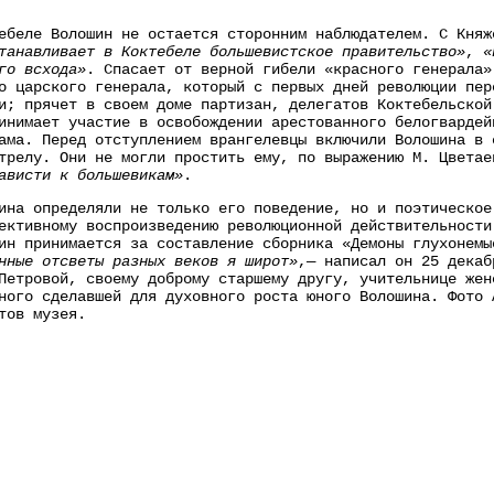
беле Волошин не остается сторонним наблюдателем. С Княж
танавливает в Коктебеле большевистское правительство»
,
«
го всхода»
. Спасает от верной гибели «красного генерала»
о царского генерала, который с первых дней революции пер
и; прячет в своем доме партизан, делегатов Коктебельской
инимает участие в освобождении арестованного белогвардей
ама. Перед отступлением врангелевцы включили Волошина в 
трелу. Они не могли простить ему, по выражению М. Цветае
ависти к большевикам»
.
на определяли не только его поведение, но и поэтическое
ективному воспроизведению революционной действительности
ин принимается за составление сборника «Демоны глухонем
нные отсветы разных веков я широт»
,— написал он 25 декаб
Петровой, своему доброму старшему другу, учительнице жен
ного сделавшей для духовного роста юного Волошина. Фото 
тов музея.