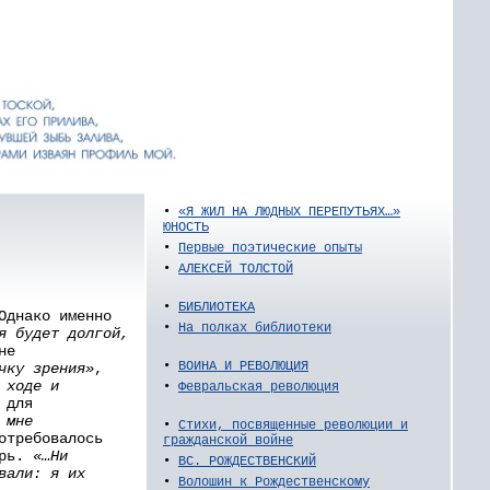
•
«Я ЖИЛ НА ЛЮДНЫХ ПЕРЕПУТЬЯХ…»
ЮНОСТЬ
•
Первые поэтические опыты
•
АЛЕКСЕЙ ТОЛСТОЙ
•
БИБЛИОТЕКА
Однако именно
•
На полках библиотеки
я будет долгой,
не
•
ВОИНА И РЕВОЛЮЦИЯ
чку зрения»
,
 ходе и
•
Февральская революция
 для
 мне
•
Стихи, посвященные революции и
отребовалось
гражданской войне
брь.
«…Ни
•
ВС. РОЖДЕСТВЕНСКИЙ
вали: я их
•
Волошин к Рождественскому