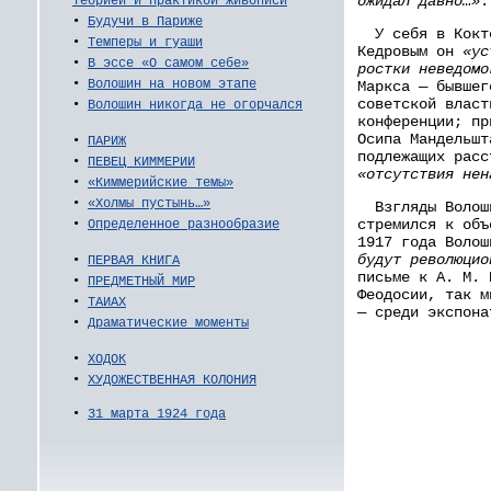
ожидал давно…»
.
теорией и практикой живописи
•
Будучи в Париже
У себя в Кокте
•
Темперы и гуаши
Кедровым он
«ус
•
В эссе «О самом себе»
ростки неведомо
•
Волошин на новом этапе
Маркса — бывшег
советской власт
•
Волошин никогда не огорчался
конференции; пр
Осипа Мандельшт
•
ПАРИЖ
подлежащих расс
•
ПЕВЕЦ КИММЕРИИ
«отсутствия нен
•
«Киммерийские темы»
•
«Холмы пустынь…»
Взгляды Волоши
стремился к объ
•
Определенное разнообразие
1917 года Волош
будут революцио
•
ПЕРВАЯ КНИГА
письме к А. М. 
•
ПРЕДМЕТНЫЙ МИР
Феодосии, так м
•
ТАИАХ
— среди экспона
•
Драматические моменты
•
ХОДОК
•
ХУДОЖЕСТВЕННАЯ КОЛОНИЯ
•
31 марта 1924 года