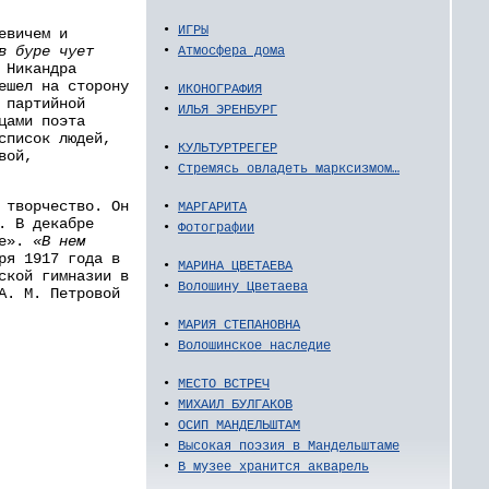
•
ИГРЫ
евичем и
в буре чует
•
Атмосфера дома
 Никандра
ешел на сторону
•
ИКОНОГРАФИЯ
 партийной
•
ИЛЬЯ ЭРЕНБУРГ
цами поэта
список людей,
•
КУЛЬТУРТРЕГЕР
вой,
•
Стремясь овладеть марксизмом…
 творчество. Он
•
МАРГАРИТА
. В декабре
•
Фотографии
ые».
«В нем
ря 1917 года в
•
МАРИНА ЦВЕТАЕВА
ской гимназии в
•
Волошину Цветаева
А. М. Петровой
•
МАРИЯ СТЕПАНОВНА
•
Волошинское наследие
•
МЕСТО ВСТРЕЧ
•
МИХАИЛ БУЛГАКОВ
•
ОСИП МАНДЕЛЬШТАМ
•
Высокая поэзия в Мандельштаме
•
В музее хранится акварель