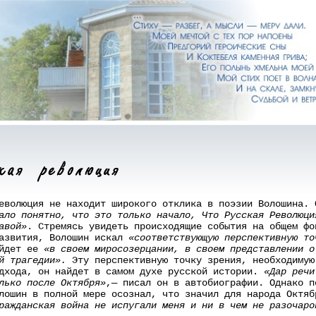
волюция не находит широкого отклика в поэзии Волошина. 
ало понятно, что это только начало, Что Русская Революци
авой»
. Стремясь увидеть происходящие события на общем фо
развития, Волошин искал
«соответствующую перспективную то
айдет ее
«в своем миросозерцании, в своем представлении о
ой трагедии».
Эту перспективную точку зрения, необходимую
дхода, он найдет в самом духе русской истории.
«Дар речи
лько после Октября»
,— писал он в автобиографии. Однако п
лошин в полной мере осознал, что значил для народа Октя
ражданская война не испугали меня и ни в чем не разочаро